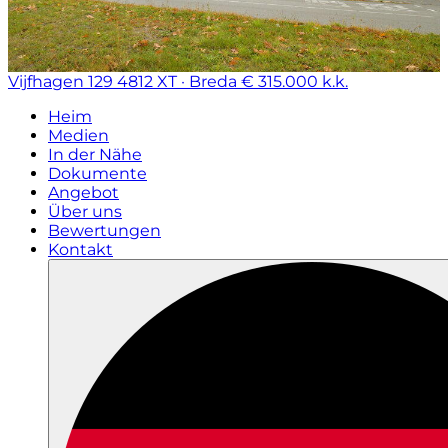
Vijfhagen 129
4812 XT · Breda
€ 315.000 k.k.
Heim
Medien
In der Nähe
Dokumente
Angebot
Über uns
Bewertungen
Kontakt