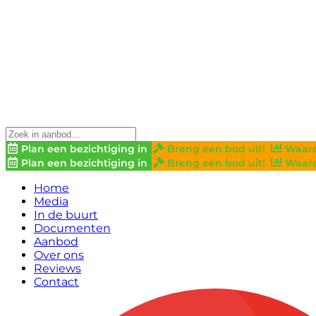
Plan een bezichtiging in
Breng een bod uit!
Waard
Plan een bezichtiging in
Breng een bod uit!
Waard
Home
Media
In de buurt
Documenten
Aanbod
Over ons
Reviews
Contact