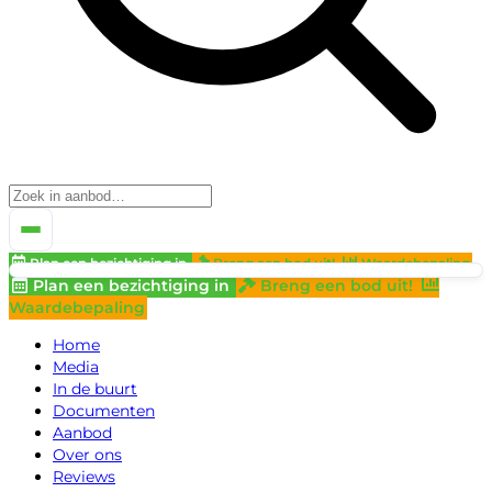
Plan een bezichtiging in
Breng een bod uit!
Waardebepaling
Plan een bezichtiging in
Breng een bod uit!
Waardebepaling
Home
Media
In de buurt
Documenten
Aanbod
Over ons
Reviews