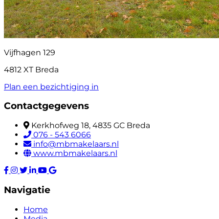
Vijfhagen 129
4812 XT Breda
Plan een bezichtiging in
Contactgegevens
Kerkhofweg 18, 4835 GC Breda
076 - 543 6066
info@mbmakelaars.nl
www.mbmakelaars.nl
Navigatie
Home
Media