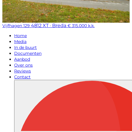
4812 XT · Breda
Vijfhagen 129
€ 315.000 k.k.
Home
Media
In de buurt
Documenten
Aanbod
Over ons
Reviews
Contact