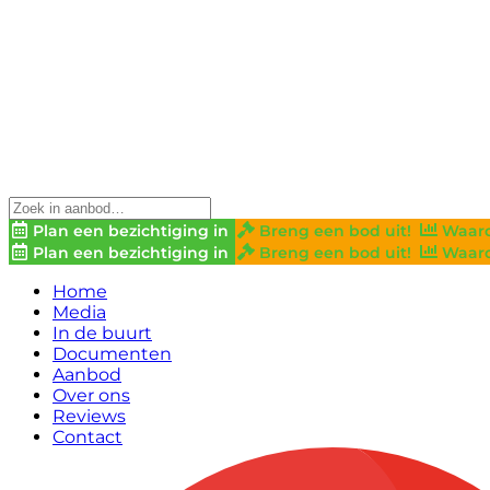
Plan een bezichtiging in
Breng een bod uit!
Waard
Plan een bezichtiging in
Breng een bod uit!
Waard
Home
Media
In de buurt
Documenten
Aanbod
Over ons
Reviews
Contact