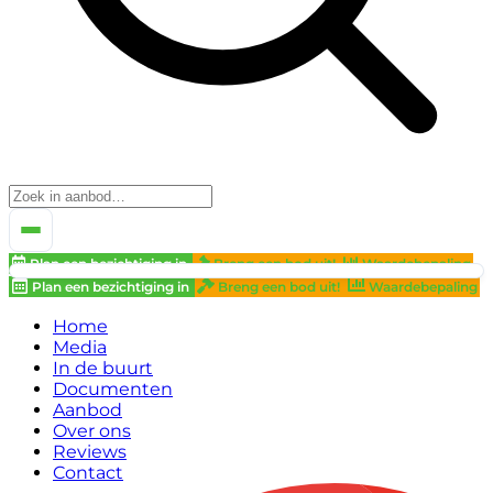
Plan een bezichtiging in
Breng een bod uit!
Waardebepaling
Plan een bezichtiging in
Breng een bod uit!
Waardebepaling
Home
Media
In de buurt
Documenten
Aanbod
Over ons
Reviews
Contact