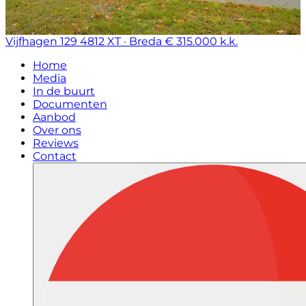
Vijfhagen 129
4812 XT · Breda
€ 315.000 k.k.
Home
Media
In de buurt
Documenten
Aanbod
Over ons
Reviews
Contact