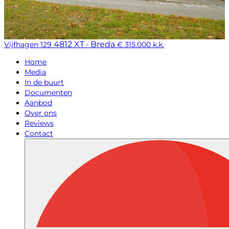
4812 XT · Breda
Vijfhagen 129
€ 315.000 k.k.
Home
Media
In de buurt
Documenten
Aanbod
Over ons
Reviews
Contact