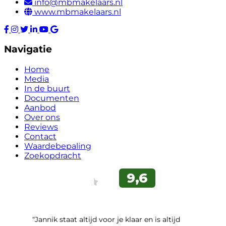
info@mbmakelaars.nl
www.mbmakelaars.nl
Navigatie
Home
Media
In de buurt
Documenten
Aanbod
Over ons
Reviews
Contact
Waardebepaling
Zoekopdracht
“Jannik staat altijd voor je klaar en is altijd